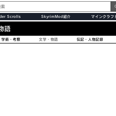
der Scrolls
SkyrimMod紹介
マインクラフ
物語
学術・考察
文学・物語
伝記・人物記録