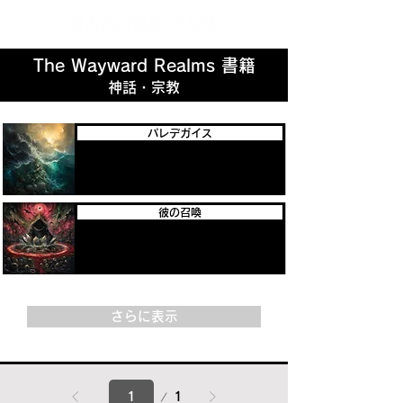
The Wayward Realms 書籍
神話・宗教
パレデガイス
彼の召喚
さらに表示
1
1