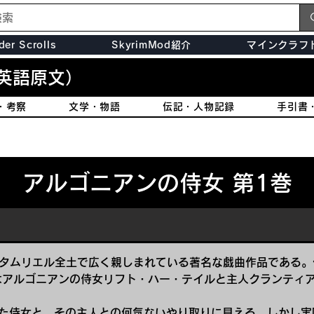
der Scrolls
SkyrimMod紹介
マインクラフ
英語原文）
・考察
文学・物語
伝記・人物記録
手引書
アルゴニアンの侍女 第1巻
、タムリエル全土で広く親しまれている著名な戯曲作品である。
はアルゴニアンの侍女リフト・ハー・テイルと主人クランティ
た侍女と、その主人との何気ないやり取りに見える。しかし実