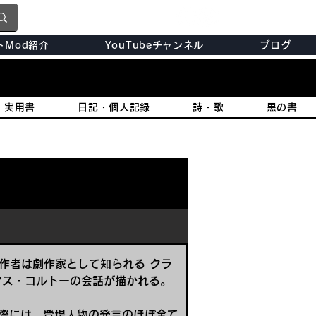
トMod紹介
YouTubeチャンネル
ブログ
・実用書
日記・個人記録
詩・歌
黒の書
作者は劇作家として知られる クラ
アス・コルトーの会話が描かれる。
際には、登場人物の発言のほぼ全て