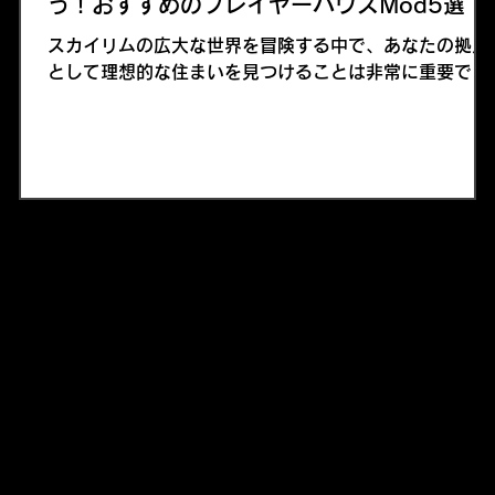
う！おすすめのプレイヤーハウスMod5選
スカイリムの広大な世界を冒険する中で、あなたの拠点
として理想的な住まいを見つけることは非常に重要で
の
す。今回は、スカイリムの数多あるプレイヤーハウス
く
Modの中からおすすめの5つのModをご紹介します。こ
れらのModを使えば、冒険の合間に快適に過ごせる理想
の家が手に入りますよ！
エ