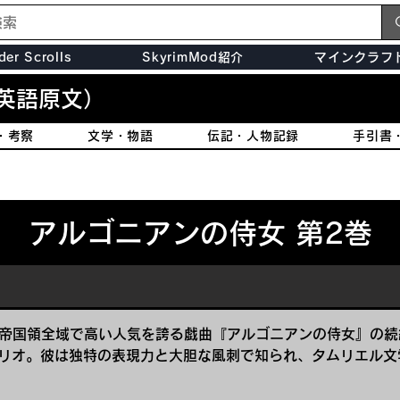
der Scrolls
SkyrimMod紹介
マインクラフ
英語原文）
・考察
文学・物語
伝記・人物記録
手引書
アルゴニアンの侍女 第2巻
、帝国領全域で高い人気を誇る戯曲『アルゴニアンの侍女』の
リオ。彼は独特の表現力と大胆な風刺で知られ、タムリエル文