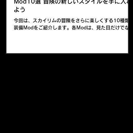
Mod10選 冒険の新しいスタイルを手に入れ
よう
今回は、スカイリムの冒険をさらに楽しくする10種類
装備Modをご紹介します。各Modは、見た目だけでな
機能性や性能にも優れており、あなたのキャラクターに
新たな魅力を与えること間違いなしです。 今回取り上げ
るスカイリムのModは、重装から軽装まで多彩なバリ
ーションを取り揃え