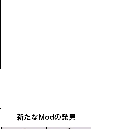
吸血鬼の誘惑
吸血鬼の誘惑を使用中の吸血鬼は、戦闘
中でなければ、たとえ相手が起きていて
も、どんな相手からも血を吸うことがで
きる。
新たなModの発見