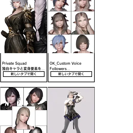
Private Squad

OK_Custom Voice 
独自キャラと変身要素を備
Followers

えた日本語カスタムボイス
女性10人、男性1人の個性
新しいタブで開く
新しいタブで開く
フォロワー追加Mod
豊かな日本語カスタムボイ
スフォロワーMod