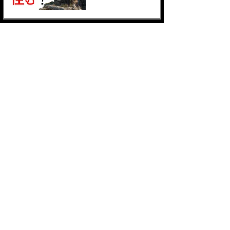
プレイヤーハウス
Mod5選
スカイリムの魅力が
倍増する！10種類の
ロアフレンドリーか
らスタイリッシュな
装備Modをご紹介！
スカイリムMod紹
介！ダークテーマか
らロアフレンドリー
まで、プレイスタイ
ルに合わせて選べる
10個の装備Modを紹
あなたのスカイリム
介します
がもっと面白くな
る！冒険を彩るおす
すめ装備Mod10選、
ロアフレンドリーか
ら高精細な装備を紹
介！