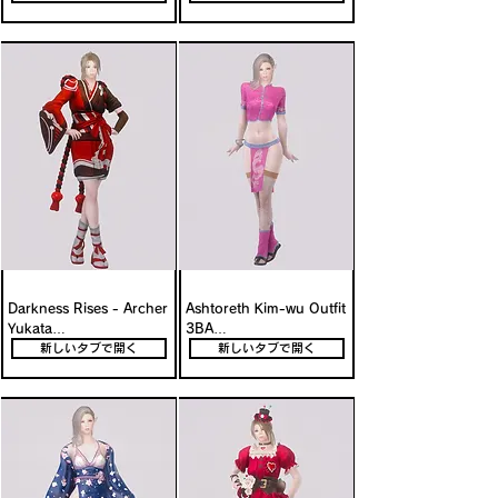
メイド衣装Mod
加する高品質装備Mod
Darkness Rises - Archer 
Ashtoreth Kim-wu Outfit 
Yukata

3BA

3BA対応のシンプルな和風
東洋風デザインが魅力の軽
新しいタブで開く
新しいタブで開く
浴衣が映える軽装Mod
装衣装を追加するMod