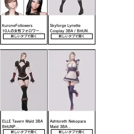
KuroneFollowers

Skyforge Lynette 
10人の女性フォロワーを
Cosplay 3BA / BHUNP

スカイリムの各地に追加
原神リネット風コスプレ装
新しいタブで開く
新しいタブで開く
備＆フォロワーMod
ELLE Tavern Maid 3BA 
Ashtoreth Nekopara 
BHUNP

Maid 3BA

宿屋や酒場に溶け込む上品
ネコぱら風メイド衣装を追
新しいタブで開く
新しいタブで開く