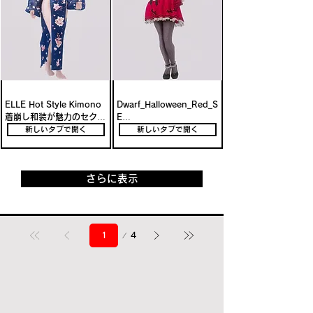
ELLE Hot Style Kimono

Dwarf_Halloween_Red_S
着崩し和装が魅力のセクシ
E

ー着物装備Mod
ハロウィン衣装を追加する
新しいタブで開く
新しいタブで開く
高品質軽装Mod解説
さらに表示
1
4
ペ
ー
ジ