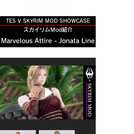
TES V SKYRIM MOD SHOWCASE
スカイリムMod紹介
Marvelous Attire - Jonata Line