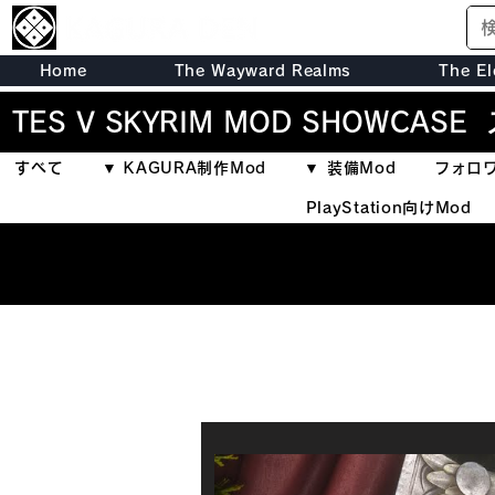
Home
The Wayward Realms
The El
TES V SKYRIM MOD SHOWCASE
すべて
▼ KAGURA制作Mod
▼ 装備Mod
フォロワ
PlayStation向けMod