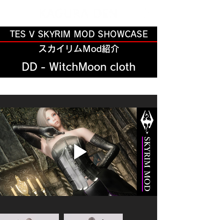
TES V SKYRIM MOD SHOWCASE
スカイリムMod紹介
DD - WitchMoon cloth