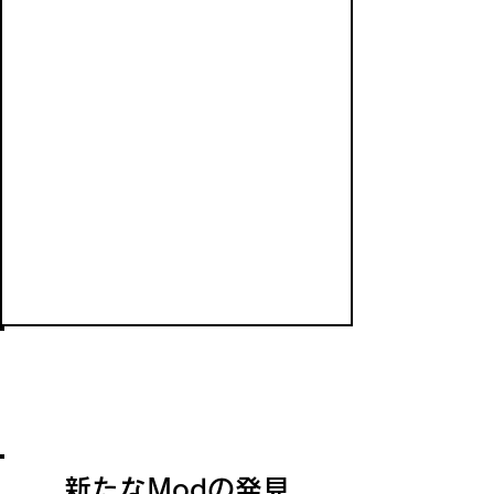
アポクリファ
アポクリファは運命と知識を司るデイド
ラの大公、ハルメアス・モラの領界であ
る。
新たなModの発見