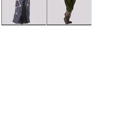
前のMODへ
次のMODへ