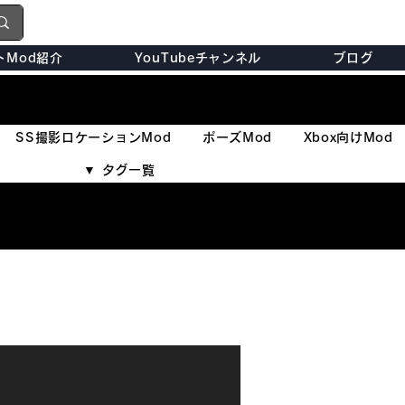
トMod紹介
YouTubeチャンネル
ブログ
SS撮影ロケーションMod
ポーズMod
Xbox向けMod
▼ タグ一覧