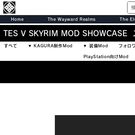
Home
The Wayward Realms
The El
TES V SKYRIM MOD SHOWCASE
すべて
▼ KAGURA制作Mod
▼ 装備Mod
フォロワ
PlayStation向けMod