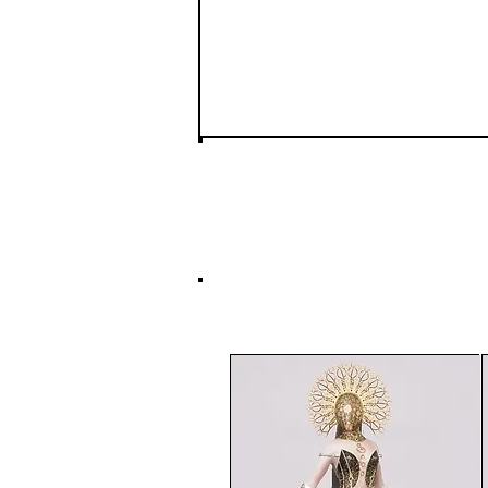
隠密行動
隠密行動中、何者かが
れる。発見された場合