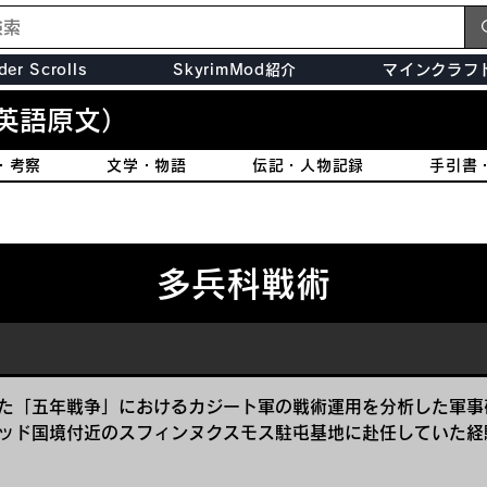
der Scrolls
SkyrimMod紹介
マインクラフ
英語原文）
・考察
文学・物語
伝記・人物記録
手引書
多兵科戦術
た「五年戦争」におけるカジート軍の戦術運用を分析した軍事
ッド国境付近のスフィンヌクスモス駐屯基地に赴任していた経