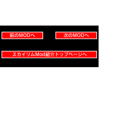
前のMODへ
次のMODへ
スカイリムMod紹介トップページへ
あなたのスカイリム
が変わる！必見の装
備Mod10選 冒険の
新しいスタイルを手
に入れよう
スカイリムの世界で
快適な住まいを見つ
けよう！おすすめの