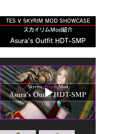
TES V SKYRIM MOD SHOWCASE
スカイリムMod紹介
Asura's Outfit HDT-SMP