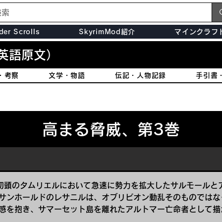
der Scrolls
SkyrimMod紹介
マインクラフ
英語原文）
・考察
文学・物語
伝記・人物記録
手引書
高まる脅威、第3巻
初頭のタムリエルにおいて急速に勢力を拡大したサルモールと
サンホールドのレサニルは、オブリビオン動乱そのものではな
感を抱き、サマーセット島を離れたアルトマー亡命者として描