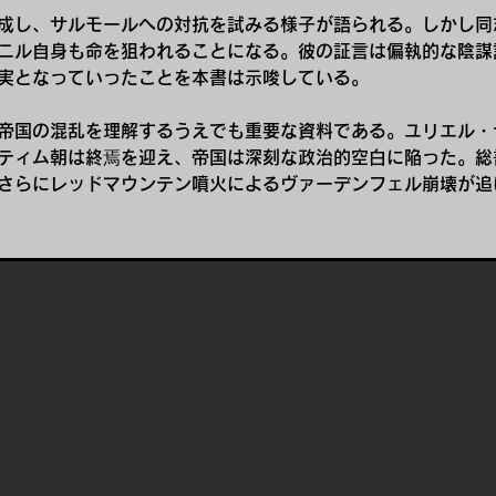
成し、サルモールへの対抗を試みる様子が語られる。しかし同
ニル自身も命を狙われることになる。彼の証言は偏執的な陰謀
実となっていったことを本書は示唆している。
帝国の混乱を理解するうえでも重要な資料である。ユリエル・
ティム朝は終焉を迎え、帝国は深刻な政治的空白に陥った。総
さらにレッドマウンテン噴火によるヴァーデンフェル崩壊が追