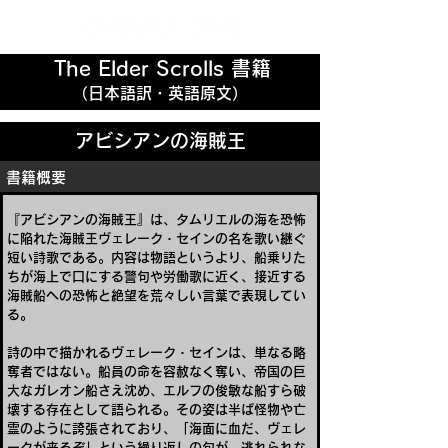
The Elder Scrolls 書籍
（日本語訳・英語原文）
アビシアンの海賊王
書籍概要
『アビシアンの海賊王』は、タムリエルの海を恐怖
に陥れた海賊王ヴェレーク・セインの名を歌い継ぐ
短い詩歌である。内容は物語というより、船乗りた
ちが海上で口にする警句や労働歌に近く、接近する
海賊船への恐怖と絶望を荒々しい言葉で表現してい
る。
詩の中で描かれるヴェレーク・セインは、単なる略
奪者ではない。船員の命を容赦なく奪い、帝国の巨
大なガレオン船さえ沈め、エルフの俊敏な船すら破
壊する存在として語られる。その姿は半ば怪物や亡
霊のように誇張されており、「海面に血だ、ヴェレ
ークが来るぞ」という繰り返しの句が、逃れられな