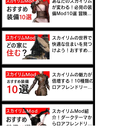
あなたのスカイリム
が変わる！必見の装
備Mod10選 冒険の
新しいスタイルを手
に入れよう
スカイリムの世界で
快適な住まいを見つ
けよう！おすすめの
プレイヤーハウス
Mod5選
スカイリムの魅力が
倍増する！10種類の
ロアフレンドリーか
らスタイリッシュな
装備Modをご紹介！
スカイリムMod紹
介！ダークテーマか
らロアフレンドリー
まで、プレイスタイ