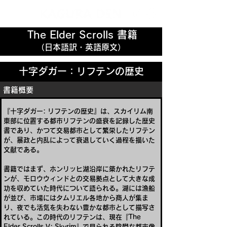
The Elder Scrolls 書籍
（日本語訳・英語原文）
十字ダガー：リフテンの歴史
書籍概要
『十字ダガー: リフテンの歴史』は、スカイリム南
東部に位置する都市リフテンの盛衰を記録した歴史
書であり、かつて交易都市として繁栄したリフテン
が、暴政と内乱によって衰退していく過程を描いた
文献である。
書籍ではまず、ホンリッヒ湖沿岸に築かれたリフテ
ンが、モロウウィンドとの交易拠点として大きな成
功を収めていた時代について語られる。湖には漁船
が並び、市場にはタムリエル各地から商人が集ま
り、夜でも活気を失わない豊かな都市として描写さ
れている。この時代のリフテンは、現在『The 
Elder Scrolls V: Skyrim』で見られる陰鬱な都市像