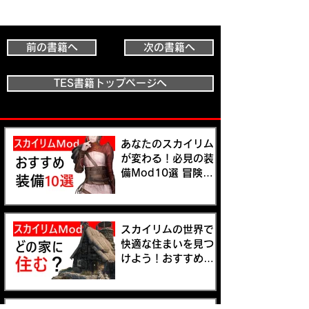
前の書籍へ
次の書籍へ
TES書籍トップページへ
あなたのスカイリム
が変わる！必見の装
備Mod10選 冒険の
新しいスタイルを手
に入れよう
スカイリムの世界で
快適な住まいを見つ
けよう！おすすめの
プレイヤーハウス
Mod5選