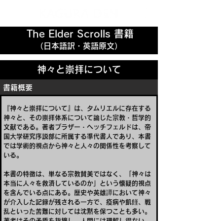
The Elder Scrolls 書籍
（日本語訳・英語原文）
神々と崇拝について
書籍概要
『神々と崇拝について』は、タムリエルに存在する
神々と、その崇拝体系について論じた宗教・哲学的
文献である。著者ブラザー・ヘッチフェルドは、帝
国大学研究序説部に所属する準代書人であり、本書
では学術的視点から神々と人々の関係性を考察して
いる。
本書の特徴は、単なる宗教賛美ではなく、「神々は
本当に人々を救済しているのか」という懐疑的視点
を含んでいる点にある。歴史や英雄譚において神々
が介入した記録が残される一方で、疫病や飢饉、戦
乱といった苦難に対しては沈黙を保つことも多い。
著者はその矛盾を指摘し、人間には理解し得ない