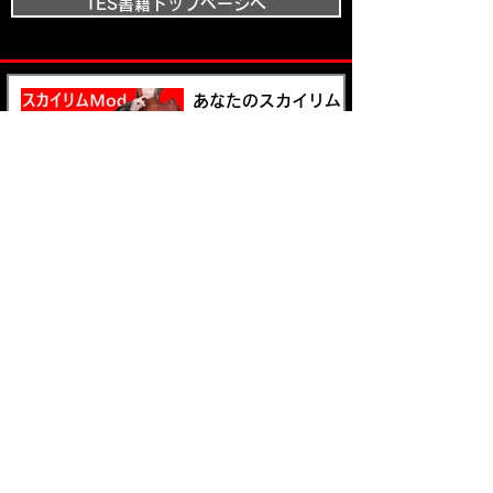
TES書籍トップページへ
あなたのスカイリム
が変わる！必見の装
備Mod10選 冒険の
新しいスタイルを手
に入れよう
スカイリムの世界で
快適な住まいを見つ
けよう！おすすめの
プレイヤーハウス
Mod5選
スカイリムの魅力が
倍増する！10種類の
ロアフレンドリーか
らスタイリッシュな
装備Modをご紹介！