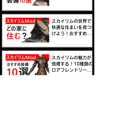
新しいスタイルを手
に入れよう
スカイリムの世界で
快適な住まいを見つ
けよう！おすすめの
プレイヤーハウス
Mod5選
スカイリムの魅力が
倍増する！10種類の
ロアフレンドリーか
らスタイリッシュな
装備Modをご紹介！
スカイリムMod紹
介！ダークテーマか
らロアフレンドリー
まで、プレイスタイ
ルに合わせて選べる
10個の装備Modを紹
あなたのスカイリム
介します