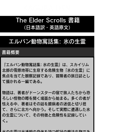
The Elder Scrolls 書籍
（日本語訳・英語原文）
エルバン動物寓話集: 氷の生霊
書籍概要
『エルバン動物寓話集: 氷の生霊』は、スカイリム
北部の雪原地帯に生息する危険生物「氷の生霊」に
焦点を当てた観察記録であり、冒険者の旅日誌とし
て描かれる一編である。
物語は、著者がドーンスターの宿で旅人たちから恐
ろしい怪物の噂を聞く場面から始まる。多くの者が
怯える中、著者はその話を臆病者の迷信と切り捨
て、さらに北方へ向かう。そして実際に遭遇した氷
の生霊について、その特徴と危険性を記録してい
く。
氷の生霊は半透明の身体を持つ蛇状の魔法生物であ