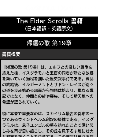
The Elder Scrolls 書籍
（日本語訳・英語原文）
帰還の歌 第19章
書籍概要
『帰還の歌 第19巻』は、エルフとの激しい戦争を
終えた後、イスグラモルと五百の同志が新たな故郷
を築いていく過程を描いた歴史叙事詩である。戦乱
の終結後、イルガーメットとサドン・レイスが別々
の道を歩み始める場面から物語は始まり、単なる戦
記ではなく、仲間との絆や喪失、そして新天地への
希望が語られていく。
特に本巻で重要なのは、スカイリム最古の都市の一
つであるウィンドヘルム創設の経緯である。イスグ
ラモルは、息子ユンゴルの墓を訪れたことで深い悲
しみを再び思い起こし、その丘を見下ろす地に壮大
な都市を築くことを決意する。この描写は単なる都